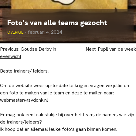
Foto’s van alle teams gezocht
-
februari 4, 2024
OVERIGE
Bericht
Previous:
Goudse Derby in
Next:
Pupil van de week
evenwicht
navigatie
Beste trainers/ leiders,
Om de website weer up-to-date te krijgen vragen we jullie om
een foto te maken van je team en deze te mailen naar:
webmaster@svdonk.nl
Er mag ook een leuk stukje bij over het team, de namen, wie zijn
de trainers/leiders?
Ik hoop dat er allemaal leuke foto’s gaan binnen komen.