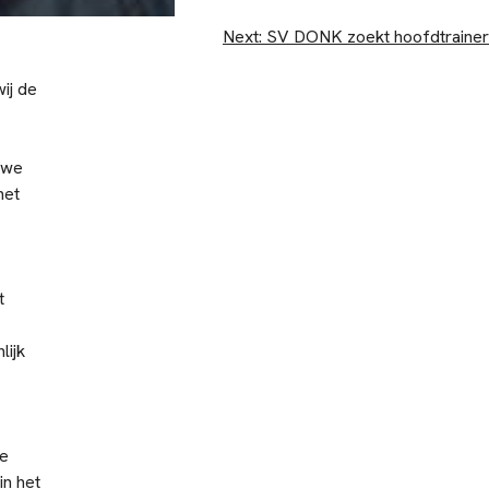
Next:
SV DONK zoekt hoofdtrainer
ij de
 we
het
t
lijk
we
in het