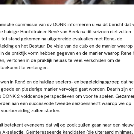
nische commissie van sv DONK informeren u via dit bericht dat w
huidige Hoofdtrainer René van Beek na dit seizoen niet zullen
is tot stand gekomen na uitgebreide evaluaties met Rene, de
eiding en het Bestuur. De visie van de club en de manier waarop
n in de praktijk vorm hebben gegeven en de manier waarop Rene 
en, vertonen in de praktijk helaas te veel verschillen om de
toekomst te verlengen.
uwen in René en de huidige spelers- en begeleidingsgroep dat he
 goede en plezierige manier vervolgd gaat worden. Daarin zijn er
 DONK 2 voldoende perspectieven om voor te spelen. Gezamen
orden aan een succesvolle tweede seizoenshelft waarop we op
 voorbereiding zullen starten.
it betekent eveneens dat wij op zoek zullen gaan naar een nieu
 A-selectie. Geïnteresseerde kandidaten (die uiteraard minimaal 