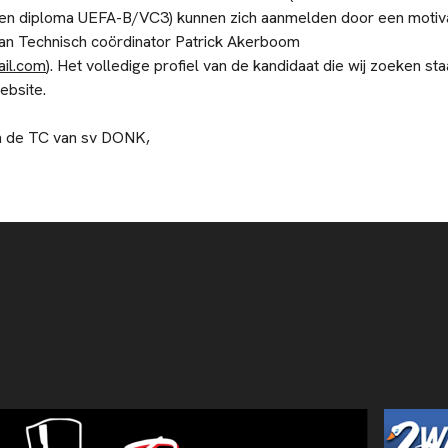
 een diploma UEFA-B/VC3) kunnen zich aanmelden door een motiv
aan Technisch coördinator Patrick Akerboom
il.com
). Het volledige profiel van de kandidaat die wij zoeken sta
website.
n de TC van sv DONK,