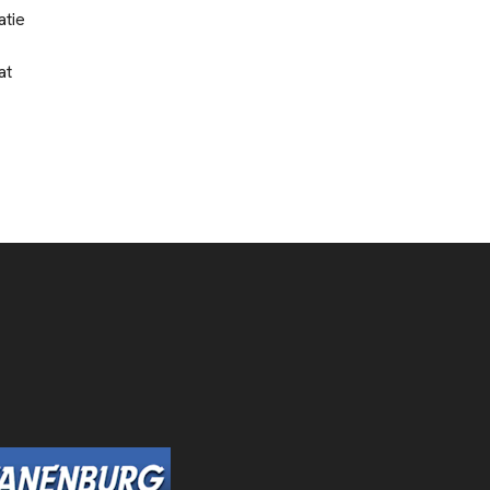
atie
at