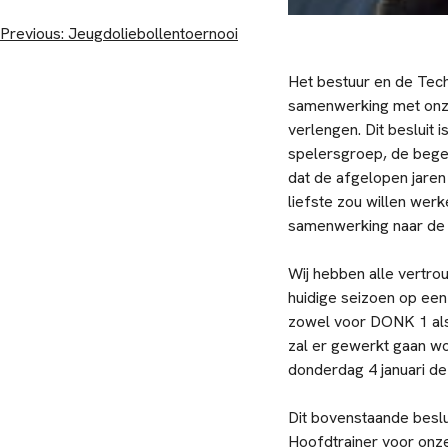
Bericht
Previous:
Jeugdoliebollentoernooi
navigatie
Het bestuur en de Tech
samenwerking met onze 
verlengen. Dit besluit 
spelersgroep, de begel
dat de afgelopen jare
liefste zou willen werk
samenwerking naar de 
Wij hebben alle vertro
huidige seizoen op een
zowel voor DONK 1 als
zal er gewerkt gaan w
donderdag 4 januari de
Dit bovenstaande beslu
Hoofdtrainer voor onze