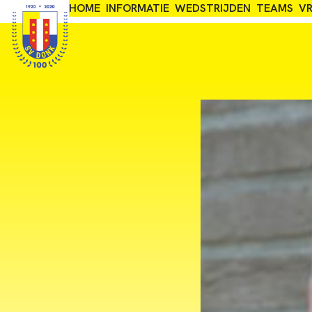
Skip
HOME
INFORMATIE
WEDSTRIJDEN
TEAMS
VR
Adres: Nieuwe Donkstraat 1, 2809NJ Gouda
to
content