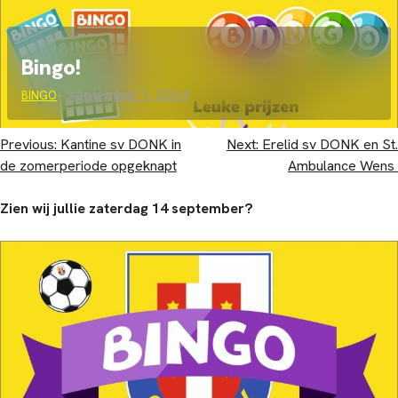
Bingo!
-
september 1, 2024
BINGO
Bericht
Previous:
Kantine sv DONK in
Next:
Erelid sv DONK en St.
de zomerperiode opgeknapt
Ambulance Wens
navigatie
Zien wij jullie zaterdag 14 september?