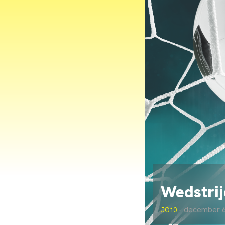
Wedstrij
-
december 6
JO10