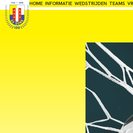
Skip
HOME
INFORMATIE
WEDSTRIJDEN
TEAMS
VR
Adres: Nieuwe Donkstraat 1, 2809NJ Gouda
to
content