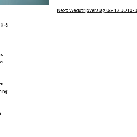
Next:
Wedstrijdverslag 06-12 JO10-3
10-3
ns
 we
en
ning
n