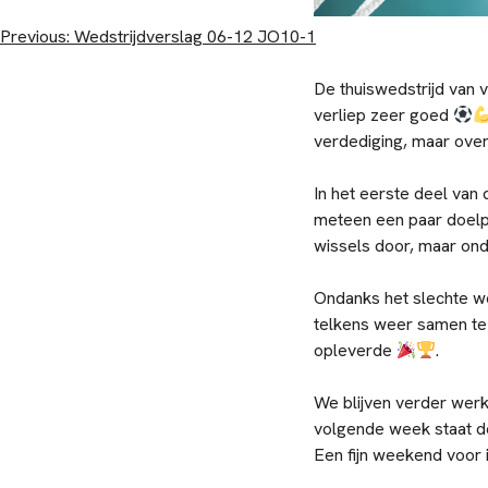
Bericht
Previous:
Wedstrijdverslag 06-12 JO10-1
navigatie
De thuiswedstrijd van
verliep zeer goed
verdediging, maar over
In het eerste deel van
meteen een paar doel
wissels door, maar on
Ondanks het slechte w
telkens weer samen te 
opleverde
.
We blijven verder wer
volgende week staat de
Een fijn weekend voor 