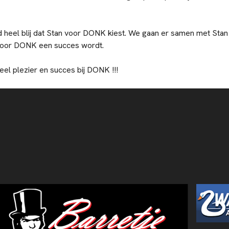
rd heel blij dat Stan voor DONK kiest. We gaan er samen met Stan
 voor DONK een succes wordt.
el plezier en succes bij DONK !!!