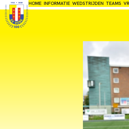
Skip
HOME
INFORMATIE
WEDSTRIJDEN
TEAMS
VR
Adres: Nieuwe Donkstraat 1, 2809NJ Gouda
to
content