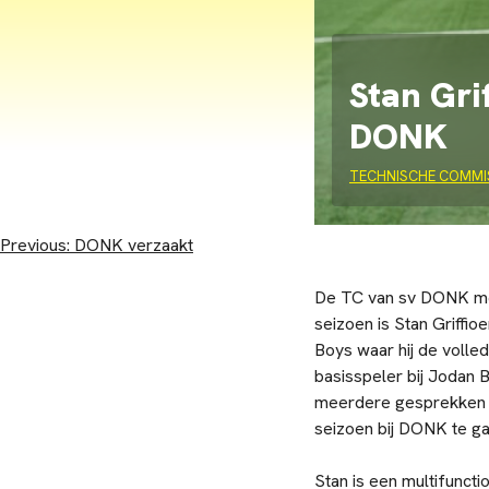
Stan Gri
DONK
TECHNISCHE COMMI
Bericht
Previous:
DONK verzaakt
navigatie
De TC van sv DONK mel
seizoen is Stan Griffi
Boys waar hij de volle
basisspeler bij Jodan B
meerdere gesprekken e
seizoen bij DONK te ga
Stan is een multifunct