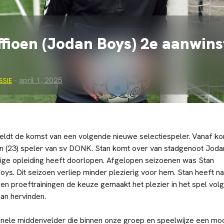
ffioen (Jodan Boys) 2e aanwins
-
april 1, 2025
SSIE
dt de komst van een volgende nieuwe selectiespeler. Vanaf k
oen (23) speler van sv DONK. Stan komt over van stadgenoot Joda
dige opleiding heeft doorlopen. Afgelopen seizoenen was Stan
oys. Dit seizoen verliep minder plezierig voor hem. Stan heeft na
n proeftrainingen de keuze gemaakt het plezier in het spel vol
an hervinden.
ionele middenvelder die binnen onze groep en speelwijze een moo