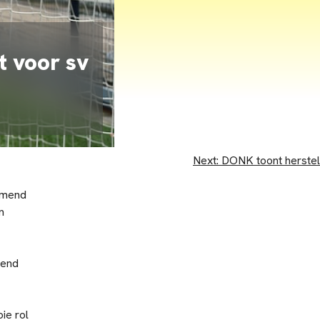
t voor sv
Next:
DONK toont herstel
omend
n
gend
ie rol