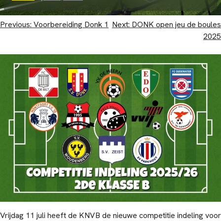
Bericht
Previous:
Voorbereiding Donk 1
Next:
DONK open jeu de boules
2025
navigatie
Vrijdag 11 juli heeft de KNVB de nieuwe competitie indeling voor