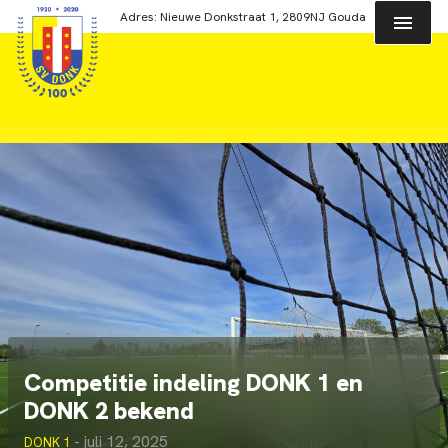
Skip
Adres: Nieuwe Donkstraat 1, 2809NJ Gouda
to
content
Competitie indeling DONK 1 en
DONK 2 bekend
-
juli 12, 2025
DONK 1